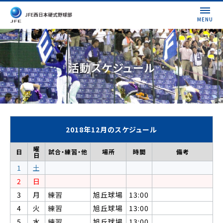
MENU
活動スケジュール
2018年12月のスケジュール
曜
日
試合・練習・他
場所
時間
備考
日
1
土
2
日
3
月
練習
旭丘球場
13:00
4
火
練習
旭丘球場
13:00
5
水
練習
旭丘球場
13:00