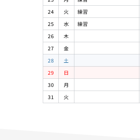
24
火
練習
25
水
練習
26
木
27
金
28
土
29
日
30
月
31
火