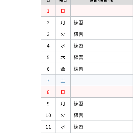
1
日
2
月
練習
3
火
練習
4
水
練習
5
木
練習
6
金
練習
7
土
8
日
9
月
練習
10
火
練習
11
水
練習