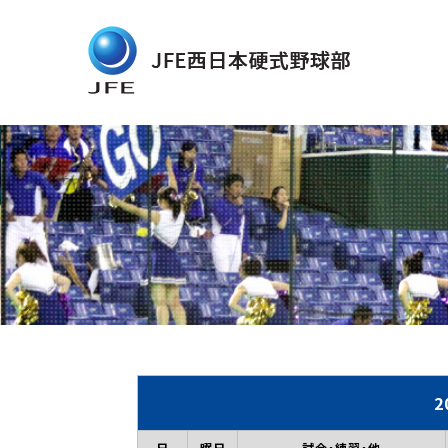
2
日
曜日
試合・練習・他