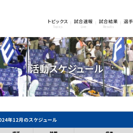
トピックス
試合速報
試合結果
選手
Topics
Live
Results
活動スケジュール
024年12月のスケジュール
場所
時間
備考