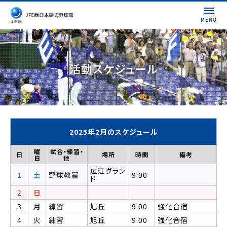
MENU
活動スケジュール
2025年2月のスケジュール
曜
試合・練習・
日
場所
時間
備考
日
他
広江グラン
1
土
野球教室
9:00
ド
2
日
3
月
練習
旭丘
9:00
強化合宿
4
火
練習
旭丘
9:00
強化合宿