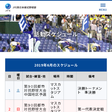
MENU
活動スケジュール
2019年6月のスケジュール
曜
日
試合・練習・他
場所
時間
備考
日
マスカ
第９０回都市
ットス
決勝トーナメン
1
土
対抗野球大会
タジア
ト 準決勝
中国地区予選
ム
マスカ
第９０回都市
ットス
2
日
対抗野球大会
第一代表決定戦
タジア