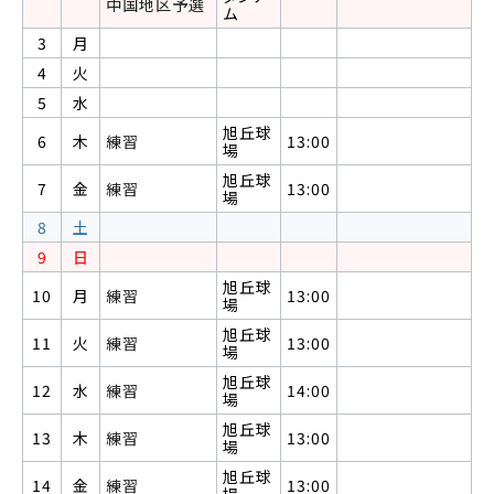
中国地区予選
ム
3
月
4
火
5
水
旭丘球
6
木
練習
13:00
場
旭丘球
7
金
練習
13:00
場
8
土
9
日
旭丘球
10
月
練習
13:00
場
旭丘球
11
火
練習
13:00
場
旭丘球
12
水
練習
14:00
場
旭丘球
13
木
練習
13:00
場
旭丘球
14
金
練習
13:00