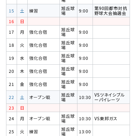
場
旭丘球
第90回都市対抗
15
土
練習
9:00
場
野球大会抽選会
16
日
旭丘球
17
月
強化合宿
9:00
場
旭丘球
18
火
強化合宿
9:00
場
旭丘球
19
水
強化合宿
9:00
場
旭丘球
20
木
強化合宿
9:00
場
旭丘球
21
金
強化合宿
9:00
場
旭丘球
VSツネイシブル
22
土
オープン戦
10:30
場
ーパイレーツ
23
日
旭丘球
24
月
オープン戦
10:30
VS東邦ガス
場
旭丘球
25
火
練習
13:00
場