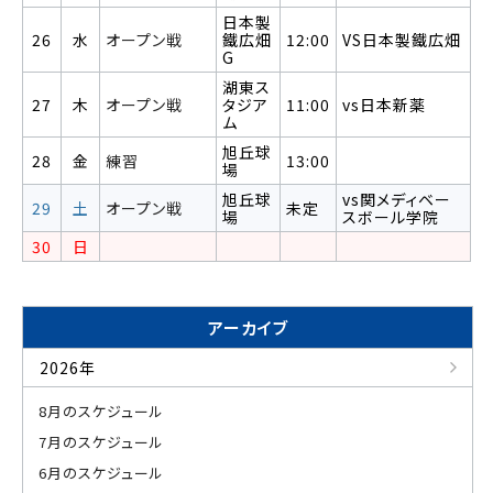
日本製
26
水
オープン戦
鐵広畑
12:00
VS日本製鐵広畑
G
湖東ス
27
木
オープン戦
タジア
11:00
vs日本新薬
ム
旭丘球
28
金
練習
13:00
場
旭丘球
vs関メディベー
29
土
オープン戦
未定
場
スボール学院
30
日
アーカイブ
2026年
8月のスケジュール
7月のスケジュール
6月のスケジュール