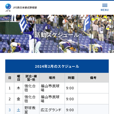
MENU
活動スケジュール
2024年2月のスケジュール
曜
試合・練
日
場所
時間
備考
日
習・他
強化合
福山市民球
1
木
9:00
宿
場
強化合
福山市民球
2
金
9:00
宿
場
野球教
3
土
広江グランド
9:00
室