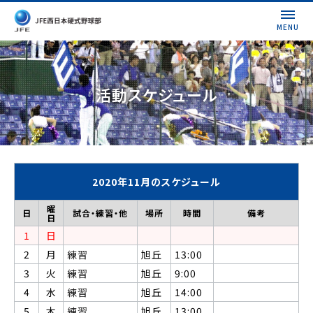
MENU
活動スケジュール
2020年11月のスケジュール
曜
日
試合・練習・他
場所
時間
備考
日
1
日
2
月
練習
旭丘
13:00
3
火
練習
旭丘
9:00
4
水
練習
旭丘
14:00
5
木
練習
旭丘
13:00