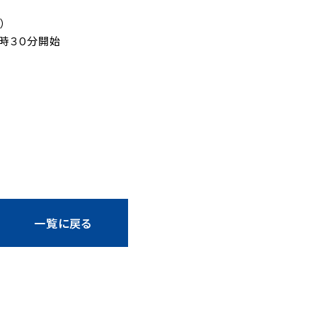
戦）
１時３０分開始
一覧に戻る