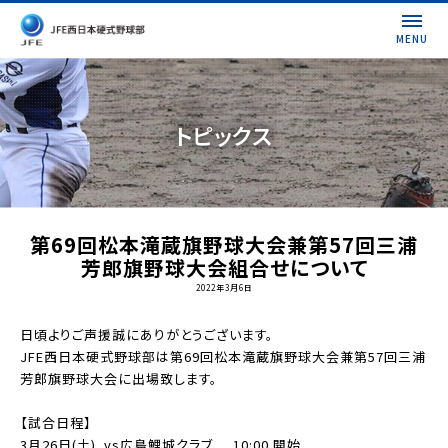
MENU
トピックス
第69回松本滝蔵旗野球大会兼第57回三浦
芳郎旗野球大会組合せについて
2022年3月6日
日頃よりご声援誠にありがとうございます。
JFE西日本硬式野球部は第69回松本滝蔵旗野球大会兼第57回三浦
芳郎旗野球大会に出場致します。
【試合日程】
3月26日(土) vs広島鯉城クラブ 10:00 開始