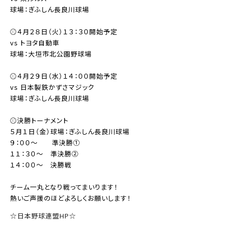
球場：ぎふしん長良川球場
⚾４月２８日（火）１３：３０開始予定
vs トヨタ自動車
球場：大垣市北公園野球場
⚾４月２９日（水）１４：００開始予定
vs 日本製鉄かずさマジック
球場：ぎふしん長良川球場
⚾決勝トーナメント
５月１日（金）球場：ぎふしん長良川球場
９：００～ 準決勝①
１１：３０～ 準決勝②
１４：００～ 決勝戦
チーム一丸となり戦ってまいります！
熱いご声援のほどよろしくお願いします！
☆日本野球連盟HP☆