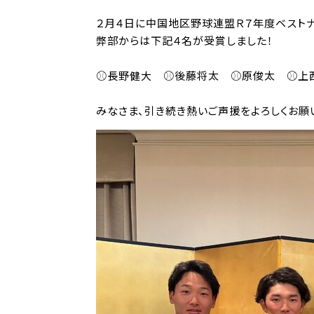
２月４日に中国地区野球連盟Ｒ７年度ベスト
弊部からは下記４名が受賞しました！
⚾長野健大 ⚾後藤将太 ⚾原俊太 ⚾上
みなさま、引き続き熱いご声援をよろしくお願