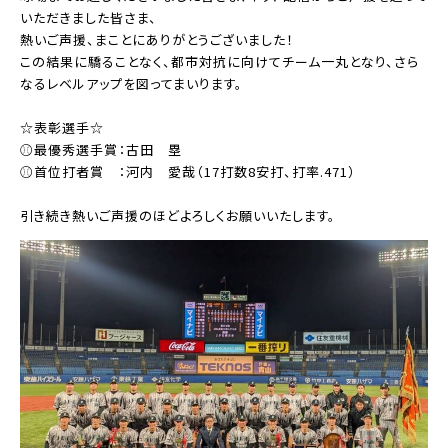
いただきました皆さま、
熱いご声援、まことにありがとうございました！
この結果に驕ることなく、都市対抗に向けてチーム一丸となり、さら
なるレベルアップを図ってまいります。
☆表彰選手☆
⚾最優秀選手賞：古田 塁
⚾首位打者賞 ：河内 愛哉（17打数8安打、打率.471）
引き続き熱いご声援のほどよろしくお願いいたします。