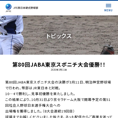
MENU
トピックス
第80回JABA東京スポニチ大会優勝！！
2026年3月11日
第80回JABA東京スポニチ大会の決勝が3月11日、明治神宮野球場
で行われ、幣部はJR東日本と対戦。
10―4で勝利し、見事初優勝を果たしました。
この結果により、10月31日より京セラドーム大阪で開幕予定の第51
回社会人野球日本選手権大会への
出場権を獲得しました。（8大会連続19回目）
球場までお越しくださいました皆さま、ネット配信からご声援を送って