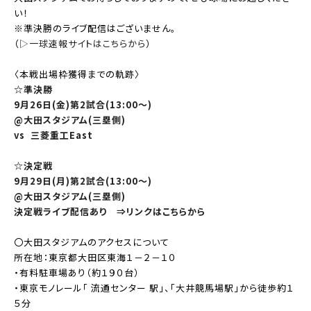
い！
※準決勝のライブ配信はございません。
（
▷一球速報サイトはこちらから
）
〈本戦出場枠獲得までの軌跡〉
☆準決勝
9月26日(金)第2試合(13:00～)
@大田スタジアム(三塁側)
vs 三菱重工East
☆決定戦
9月29日(月)第2試合(13:00～)
@大田スタジアム(三塁側)
決定戦ライブ配信あり
⇒リンクはこちらから
〇大田スタジアムのアクセスについて
所在地：東京都大田区東海１－２－１０
・有料駐車場あり（約１９０台）
・東京モノレール「 流通センター 駅」、「大井競馬場駅」から徒歩約１
５分