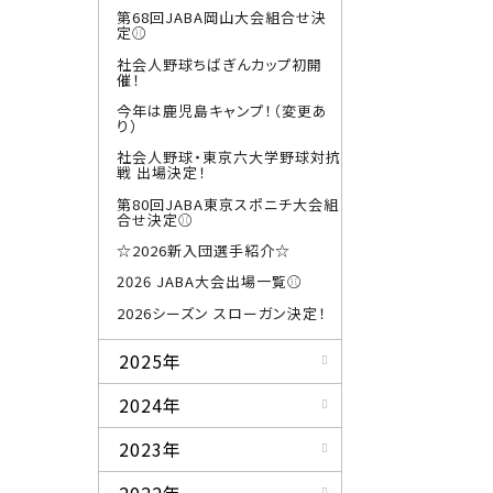
第68回JABA岡山大会組合せ決
定⚾
社会人野球ちばぎんカップ初開
催！
今年は鹿児島キャンプ！（変更あ
り）
社会人野球・東京六大学野球対抗
戦 出場決定！
第80回JABA東京スポニチ大会組
合せ決定⚾
☆2026新入団選手紹介☆
2026 JABA大会出場一覧⚾
2026シーズン スローガン決定！
2025年
2024年
2023年