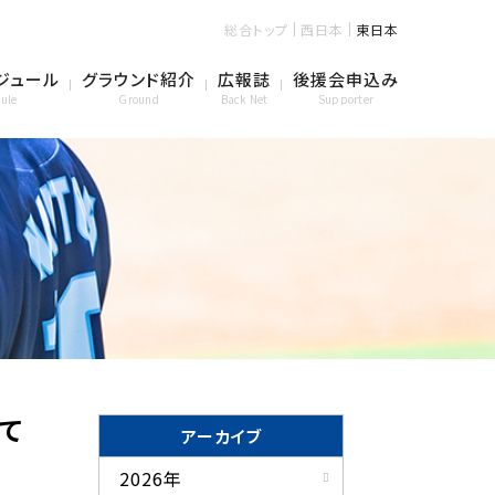
総合トップ
西日本
東日本
ジュール
グラウンド紹介
広報誌
後援会申込み
ule
Ground
Back Net
Supporter
て
アーカイブ
2026年