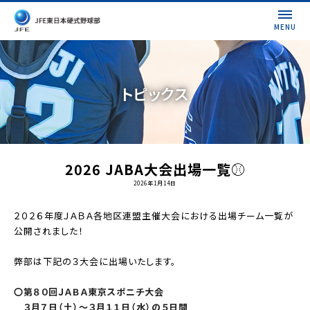
MENU
トピックス
2026 JABA大会出場一覧⚾
2026年1月14日
２０２６年度ＪＡＢＡ各地区連盟主催大会における出場チーム一覧が
公開されました！
弊部は下記の３大会に出場いたします。
〇第８０回ＪＡＢＡ東京スポニチ大会
３月７日（土）～３月１１日（水）の５日間