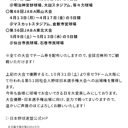
＠明治神宮野球場、大田スタジアム、等々力球場
〇第６８回ＪＡＢＡ岡山大会
４月１３日（月）～４月１７日（金）の５日間
＠マスカットスタジアム、倉敷市営球場
〇第５６回ＪＡＢＡ東北大会
５月９日（土）～５月１３日（水）の５日間
＠仙台市民球場、石巻市民球場
※全ての大会でチーム券を配布いたしますので、全試合無料でご観
戦いただけます！
上記の大会で優勝すると、１０月３１日（土）より京セラドーム大阪に
て行われる第５１回社会人野球日本選手権大会への出場権を獲得し
ます。
今年も皆様に球場でお会いできる日を大変楽しみにしております。
大会優勝・日本選手権出場に向け、全力で戦ってまいりますので、
温かいご声援のほどよろしくお願いいたします！
▷日本野球連盟公式ＨＰ