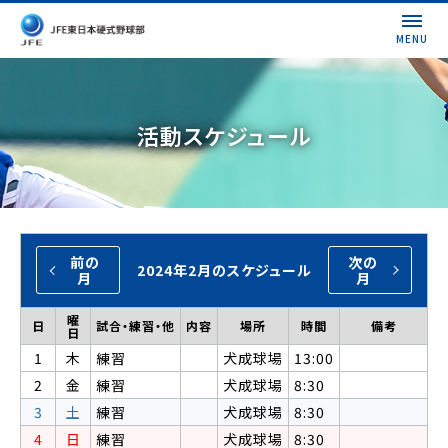
MENU
活動スケジュール
前の
次の
2024年2月のスケジュール
月
月
曜
日
試合・練習・他
内容
場所
時間
備考
日
1
木
練習
犬成球場
13:00
2
金
練習
犬成球場
8:30
3
土
練習
犬成球場
8:30
4
日
練習
犬成球場
8:30