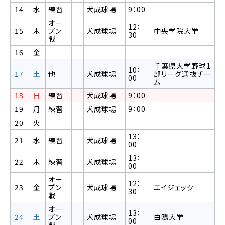
14
水
練習
犬成球場
9：00
オー
12：
15
木
プン
犬成球場
中央学院大学
30
戦
16
金
千葉県大学野球1
10：
17
土
他
犬成球場
部リーグ選抜チー
00
ム
18
日
練習
犬成球場
9：00
19
月
練習
犬成球場
9：00
20
火
13：
21
水
練習
犬成球場
00
13：
22
木
練習
犬成球場
00
オー
12：
23
金
プン
犬成球場
エイジェック
30
戦
オー
13：
24
土
プン
犬成球場
白鴎大学
00