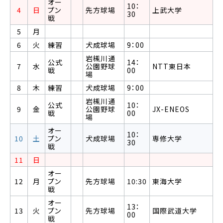
オー
10：
4
日
プン
先方球場
上武大学
30
戦
5
月
6
火
練習
犬成球場
9：00
岩槻川通
公式
14：
7
水
公園野球
NTT東日本
戦
00
場
8
木
練習
犬成球場
9：00
岩槻川通
公式
10：
9
金
公園野球
JX-ENEOS
戦
00
場
オー
10：
10
土
プン
犬成球場
専修大学
30
戦
11
日
オー
12
月
プン
先方球場
10:30
東海大学
戦
オー
13：
13
火
プン
先方球場
国際武道大学
00
戦