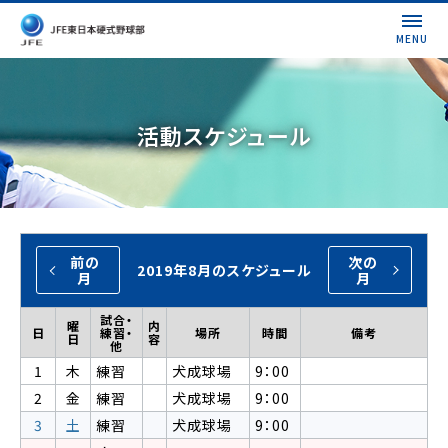
MENU
活動スケジュール
前の
次の
2019年8月のスケジュール
月
月
試合・
曜
内
日
練習・
場所
時間
備考
日
容
他
1
木
練習
犬成球場
9：00
2
金
練習
犬成球場
9：00
3
土
練習
犬成球場
9：00