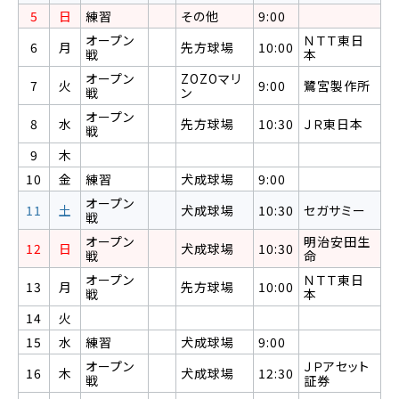
5
日
練習
その他
9:00
オープン
ＮＴＴ東日
6
月
先方球場
10:00
戦
本
オープン
ZOZOマリ
7
火
9:00
鷺宮製作所
戦
ン
オープン
8
水
先方球場
10:30
ＪＲ東日本
戦
9
木
10
金
練習
犬成球場
9:00
オープン
11
土
犬成球場
10:30
セガサミー
戦
オープン
明治安田生
12
日
犬成球場
10:30
戦
命
オープン
ＮＴＴ東日
13
月
先方球場
10:00
戦
本
14
火
15
水
練習
犬成球場
9:00
オープン
ＪＰアセット
16
木
犬成球場
12:30
戦
証券