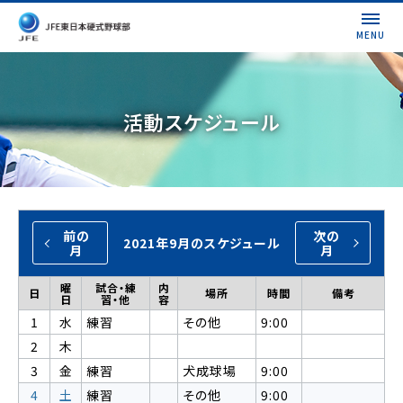
MENU
活動スケジュール
前の
次の
2021年9月のスケジュール
月
月
曜
試合・練
内
日
場所
時間
備考
日
習・他
容
1
水
練習
その他
9:00
2
木
3
金
練習
犬成球場
9:00
4
土
練習
その他
9:00