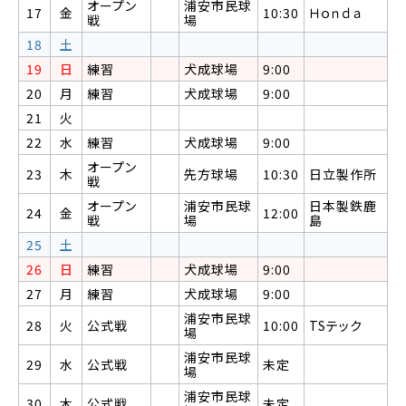
オープン
浦安市民球
17
金
10:30
Ｈｏｎｄａ
戦
場
18
土
19
日
練習
犬成球場
9:00
20
月
練習
犬成球場
9:00
21
火
22
水
練習
犬成球場
9:00
オープン
23
木
先方球場
10:30
日立製作所
戦
オープン
浦安市民球
日本製鉄鹿
24
金
12:00
戦
場
島
25
土
26
日
練習
犬成球場
9:00
27
月
練習
犬成球場
9:00
浦安市民球
28
火
公式戦
10:00
TSテック
場
浦安市民球
29
水
公式戦
未定
場
浦安市民球
30
木
公式戦
未定